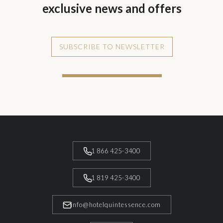
exclusive news and offers
SUBSCRIBE TO NEWSLETTER
1 866 425-3400
1 819 425-3400
info@hotelquintessence.com