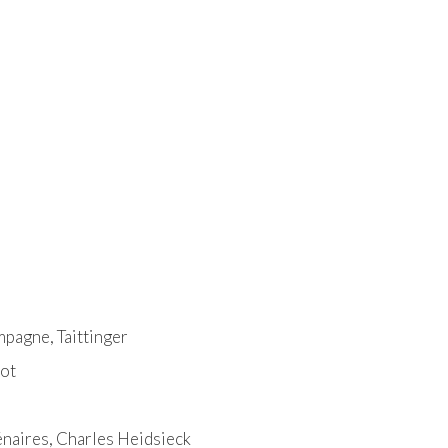
pagne, Taittinger
ot
énaires, Charles Heidsieck