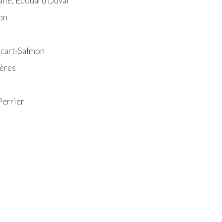
alie, Édouard Duval
mon
ecart-Salmon
rères
Perrier