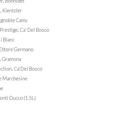
er, Bonnidet
, Kientzler
Vignoble Camy
 Prestige, Ca’ Del Bosco
i Blanc
, Ettore Germano
s, Gramona
lection, Ca’Del Bosco
 Le Marchesine
ne
Conti Ducco (1.5L)