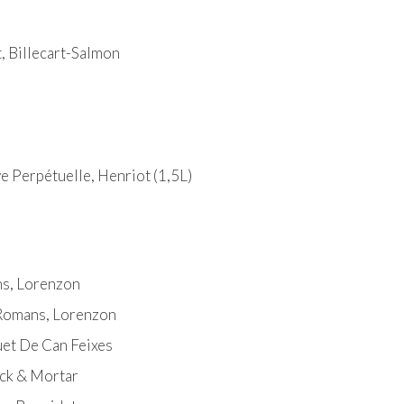
t, Billecart-Salmon
e Perpétuelle, Henriot (1,5L)
ans, Lorenzon
i Romans, Lorenzon
uet De Can Feixes
ick & Mortar