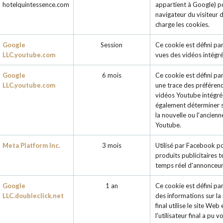
hotelquintessence.com
appartient à Google) po
navigateur du visiteur 
charge les cookies.
Google
Session
Ce cookie est défini pa
LLC.youtube.com
vues des vidéos intégré
Google
6 mois
Ce cookie est défini p
LLC.youtube.com
une trace des préférence
vidéos Youtube intégrées
également déterminer si 
la nouvelle ou l'ancienn
Youtube.
Meta Platform Inc.
3 mois
Utilisé par Facebook po
produits publicitaires t
temps réel d'annonceur
Google
1 an
Ce cookie est défini par
LLC.doubleclick.net
des informations sur la 
final utilise le site Web
l'utilisateur final a pu v