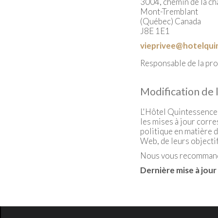
3004, chemin de la ch
Mont-Tremblant
(Québec) Canada
J8E 1E1
vieprivee@hotelqu
Responsable de la pr
Modification de 
L'Hôtel Quintessence s
les mises à jour corr
politique en matière 
Web, de leurs objectif
Nous vous recommando
Dernière mise à jour 