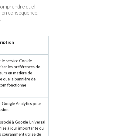
 comprendre quel
te en conséquence.
.
ription
r le service Cookie-
ser les préférences de
eurs en matière de
re que la bannière de
com fonctionne
ar Google Analytics pour
ssion.
ssocié à Google Universal
 mise à jour importante du
us couramment utilisé de