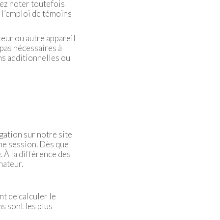
lez noter toutefois
à l’emploi de témoins
teur ou autre appareil
pas nécessaires à
ns additionnelles ou
ation sur notre site
une session. Dès que
. À la différence des
nateur.
t de calculer le
s sont les plus