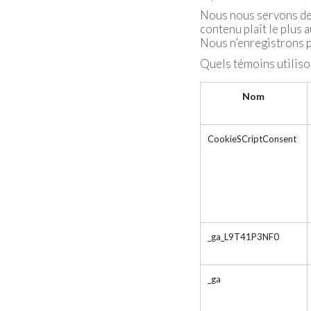
Nous nous servons de
contenu plaît le plus 
Nous n’enregistrons p
Quels témoins utilison
Nom
CookieSCriptConsent
_ga_L9T41P3NF0
_ga