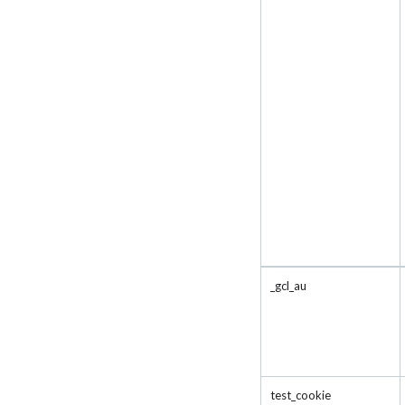
_gcl_au
test_cookie