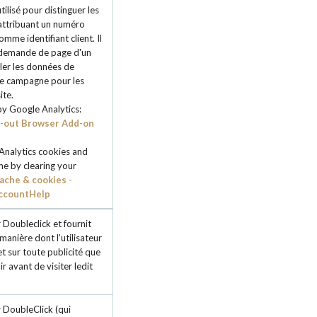
ilisé pour distinguer les
 attribuant un numéro
mme identifiant client. Il
 demande de page d'un
culer les données de
 de campagne pour les
ite.
by Google Analytics:
t-out Browser Add-on
Analytics cookies and
me by clearing your
ache & cookies -
ccountHelp
 Doubleclick et fournit
manière dont l'utilisateur
 et sur toute publicité que
oir avant de visiter ledit
r DoubleClick (qui