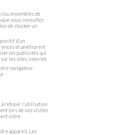
rs (ou ensembles de
rsque vous consultez
ion de stocker un
positif d'un
férences et améliorent
bler les publicités qui
ur les sites internet.
tre navigateur.
r.
à refuser l’utilisation
ent lors de vos visites
ent votre
tre appareil. Les