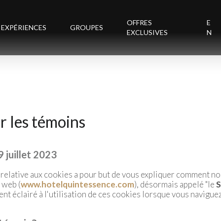
OFFRES
E
EXPÉRIENCES
GROUPES
EXCLUSIVES
N
r les témoins
 juillet 2023
 relative aux cookies a pour but de vous expliquer comment nou
 web (
www.hotelquintessence.com
), désormais appelé "le
S
 éclairé à l'utilisation de ces cookies lorsque vous naviguez