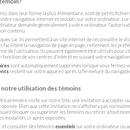
 témoin?
s), dans leur forme la plus élémentaire, sont de petits fichie
votre navigateur internet et stockés sur votre ordinateur. Lo
ordinateur demande généralement à votre ordinateur l'autorisat
 son contenu.
ques car ils permettent à un site internet de reconnaître le dis
es facilitent la navigation de page en page, retiennent les pré
ce de l'utilisateur. Ils peuvent également être utilisés pour ci
fonction de vos centres d'intérêt en suivant votre navigation s
ires
sont automatiquement supprimés lorsque vous fermez vo
ents
restent sur votre appareil après la fermeture du navigateu
otre utilisation des témoins
tre première visite sur notre Site, une invitation à accepter ou 
oposée. Bien que cette invitation ne s’affichera pas normalem
uvez bloquer ou supprimer les témoins ou retirer à tout mom
s modalités ci-après exposées.
 et consulter des témoins
essentiels
sur votre ordinateur ou au