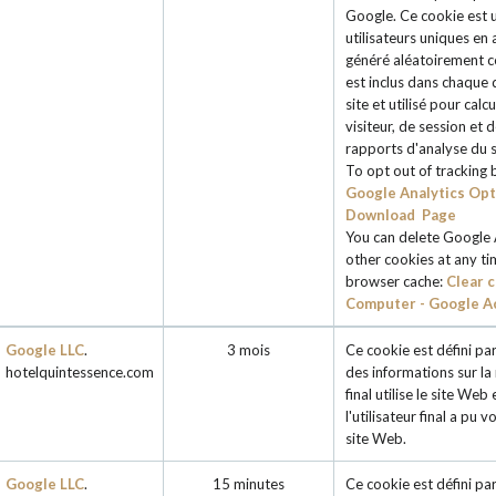
Google. Ce cookie est ut
utilisateurs uniques en
généré aléatoirement co
est inclus dans chaque
site et utilisé pour cal
visiteur, de session et
rapports d'analyse du s
To opt out of tracking 
Google Analytics Op
Download Page
You can delete Google 
other cookies at any ti
browser cache:
Clear c
Computer - Google A
Google LLC
.
3 mois
Ce cookie est défini par
hotelquintessence.com
des informations sur la 
final utilise le site Web
l'utilisateur final a pu v
site Web.
Google LLC
.
15 minutes
Ce cookie est défini pa