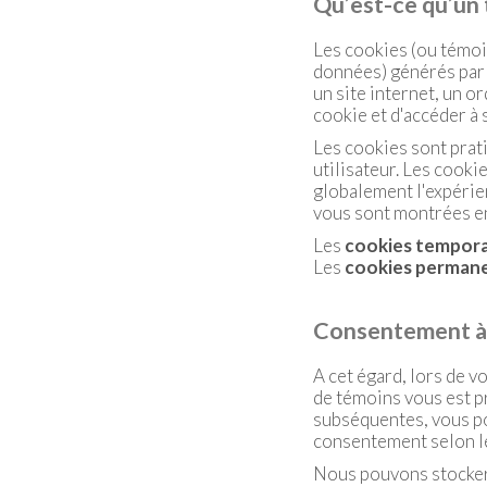
Qu
’
est-ce qu
’
un
Les cookies (ou témoin
données) générés par 
un site internet, un 
cookie et d'accéder à
Les cookies sont prati
utilisateur. Les cooki
globalement l'expérien
vous sont montrées en 
Les
cookies tempora
Les
cookies perman
Consentement à n
A cet égard, lors de vo
de témoins vous est pr
subséquentes, vous po
consentement selon le
Nous pouvons stocker