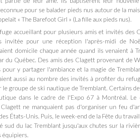
t partie de leur âme. Ils baptisèrent leur nouvel
econnue pour se balader pieds nus autour de la mais
pelait « The Barefoot Girl » (La fille aux pieds nus).
fuge accueillant pour plusieurs amis et invités des Cl
s invitée pour une réception l'après-midi de No
saient domicile chaque année quand ils venaient à Tr
r du Québec. Des amis des Clagett provenant de Wa
 pour y partager l'ambiance et la magie de Trembl
taient aussi au nombre des invités à profiter du refu
ur le groupe de ski nautique de Tremblant. Certains de 
utique dans le cadre de l'Expo 67 à Montréal. Le 4 
 Clagett ne manquaient pas d'organiser un feu d'art
es États-Unis. Puis, le week-end de la Fête du travail
émité sud du lac Tremblant jusqu'aux chutes sur la riv
 équipiers.