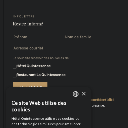
INFOLETTRE
Restez informé
Je souhaite recevoir des nouvelles de :
Hôtel Quintessence
Restaurant La Quintessence
S'ABONNER
×
En vous abonnant, vous acceptez notre
politique de confidentialité
Ce site Web utilise des
ENGLISH
et consentez à recevoir des mises à jour de notre entreprise.
cookies
FRENCH
Fiers partenaires
Hôtel Quintessence utilise des cookies ou
des technologies similaires pour améliorer