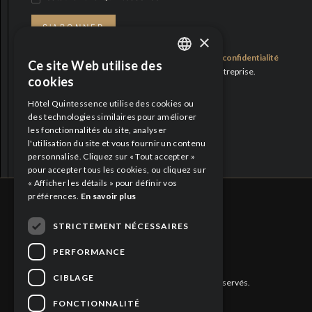
S'ABONNER
×
En vous abonnant, vous acceptez notre
politique de confidentialité
Ce site Web utilise des
ENGLISH
et consentez à recevoir des mises à jour de notre entreprise.
cookies
FRENCH
Fiers partenaires
Hôtel Quintessence utilise des cookies ou
des technologies similaires pour améliorer
les fonctionnalités du site, analyser
l'utilisation du site et vous fournir un contenu
personnalisé. Cliquez sur « Tout accepter »
pour accepter tous les cookies, ou cliquez sur
« Afficher les détails » pour définir vos
préférences.
En savoir plus
STRICTEMENT NÉCESSAIRES
CITQ : 188613
PERFORMANCE
CIBLAGE
©
2026 Hôtel Quintessence. Tous droits réservés.
FONCTIONNALITÉ
Politique de confidentialité