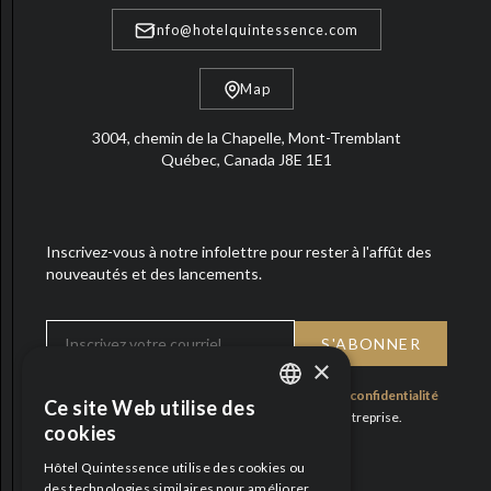
info@hotelquintessence.com
Map
3004, chemin de la Chapelle, Mont-Tremblant
Québec, Canada J8E 1E1
Inscrivez-vous à notre infolettre pour rester à l'affût des
nouveautés et des lancements.
×
En vous abonnant, vous acceptez notre
politique de confidentialité
Ce site Web utilise des
ENGLISH
et consentez à recevoir des mises à jour de notre entreprise.
cookies
FRENCH
Fiers partenaires
Hôtel Quintessence utilise des cookies ou
des technologies similaires pour améliorer