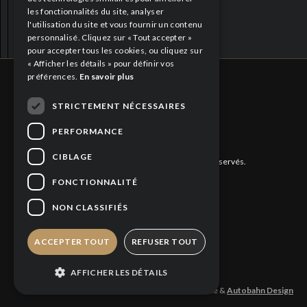
les fonctionnalités du site, analyser
l'utilisation du site et vous fournir un contenu
personnalisé. Cliquez sur « Tout accepter »
pour accepter tous les cookies, ou cliquez sur
« Afficher les détails » pour définir vos
préférences.
En savoir plus
STRICTEMENT NÉCESSAIRES
CITQ : 188613
PERFORMANCE
CIBLAGE
©
2026 Hôtel Quintessence. Tous droits réservés.
FONCTIONNALITÉ
Politique de confidentialité
NON CLASSIFIÉS
Politique relative aux témoins
ACCEPTER TOUT
REFUSER TOUT
AFFICHER LES DÉTAILS
Design et production: Hotel Quintessence &
Autobahn Design