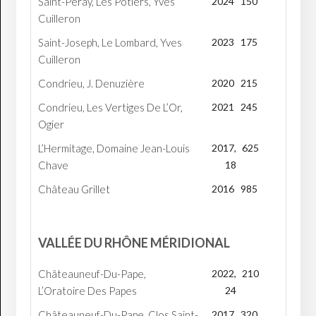
Saint-Peray, Les Potiers, Yves
2024
150
Cuilleron
Saint-Joseph, Le Lombard, Yves
2023
175
Cuilleron
Condrieu, J. Denuzière
2020
215
Condrieu, Les Vertiges De L’Or,
2021
245
Ogier
L’Hermitage, Domaine Jean-Louis
2017,
625
Chave
18
Château Grillet
2016
985
VALLÉE DU RHÔNE MÉRIDIONAL
Châteauneuf-Du-Pape,
2022,
210
L’Oratoire Des Papes
24
Châteauneuf-Du-Pape, Clos Saint-
2017
320