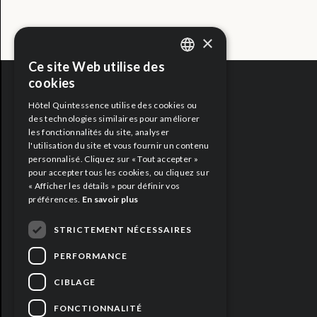
×
Ce site Web utilise des
ENGLISH
cookies
FRENCH
Hôtel Quintessence utilise des cookies ou
CARRIÈRES
des technologies similaires pour améliorer
les fonctionnalités du site, analyser
l'utilisation du site et vous fournir un contenu
MÉDIAS
personnalisé. Cliquez sur « Tout accepter »
pour accepter tous les cookies, ou cliquez sur
« Afficher les détails » pour définir vos
préférences.
En savoir plus
STRICTEMENT NÉCESSAIRES
PERFORMANCE
CIBLAGE
FONCTIONNALITÉ