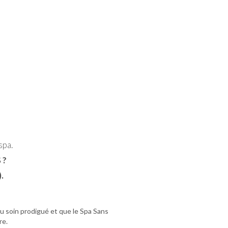
spa.
 ?
.
du soin prodigué et que le Spa Sans
re.