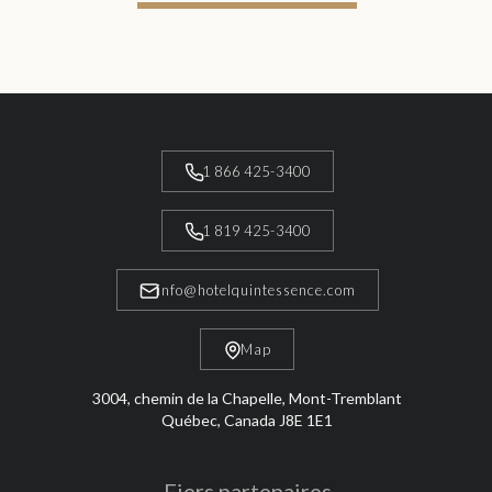
1 866 425-3400
1 819 425-3400
info@hotelquintessence.com
Map
3004, chemin de la Chapelle, Mont-Tremblant
Québec, Canada J8E 1E1
Fiers partenaires